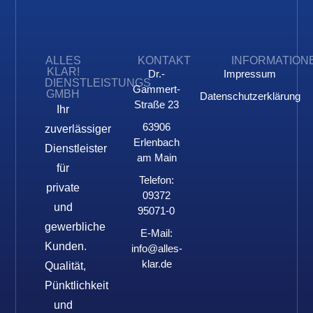
ALLES
KONTAKT
INFORMATION
KLAR!
Dr.-
Impressum
DIENSTLEISTUNGS
Gammert-
GMBH
Datenschutzerklärung
Straße 23
Ihr
63906
zuverlässiger
Erlenbach
Dienstleister
am Main
für
Telefon:
private
09372
und
95071-0
gewerbliche
E-Mail:
Kunden.
info@alles-
klar.de
Qualität,
Pünktlichkeit
und