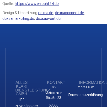
Quelle:
https://www.e-recht24.de
Design & Umsetzung
dexsa.de
,
dexsaconnect.de
,
dexsamarketing.de
,
dexsaevent.de
ALLES
KONTAKT
INFORMATION
KLAR!
Dr.-
Impressum
DIENSTLEISTUNGS
Gammert-
GMBH
Datenschutzerklärung
Straße 23
Ihr
63906
zuverlässiger